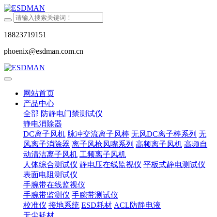
18823719151
phoenix@esdman.com.cn
网站首页
产品中心
全部
防静电门禁测试仪
静电消除器
DC离子风机
脉冲交流离子风棒
无风DC离子棒系列
无
风离子消除器
离子风枪风嘴系列
高频离子风机
高频自
动清洁离子风机
工频离子风机
人体综合测试仪
静电压在线监视仪
平板式静电测试仪
表面电阻测试仪
手腕带在线监视仪
手腕带监测仪
手腕带测试仪
校准仪
接地系统
ESD耗材
ACL防静电液
无尘耗材