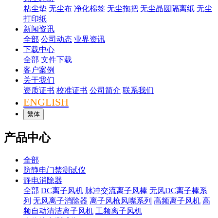
粘尘垫
无尘布
净化棉签
无尘拖把
无尘晶圆隔离纸
无尘
打印纸
新闻资讯
全部
公司动态
业界资讯
下载中心
全部
文件下载
客户案例
关于我们
资质证书
校准证书
公司简介
联系我们
ENGLISH
繁体
产品中心
全部
防静电门禁测试仪
静电消除器
全部
DC离子风机
脉冲交流离子风棒
无风DC离子棒系
列
无风离子消除器
离子风枪风嘴系列
高频离子风机
高
频自动清洁离子风机
工频离子风机