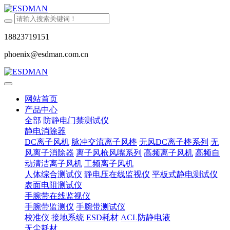
18823719151
phoenix@esdman.com.cn
网站首页
产品中心
全部
防静电门禁测试仪
静电消除器
DC离子风机
脉冲交流离子风棒
无风DC离子棒系列
无
风离子消除器
离子风枪风嘴系列
高频离子风机
高频自
动清洁离子风机
工频离子风机
人体综合测试仪
静电压在线监视仪
平板式静电测试仪
表面电阻测试仪
手腕带在线监视仪
手腕带监测仪
手腕带测试仪
校准仪
接地系统
ESD耗材
ACL防静电液
无尘耗材