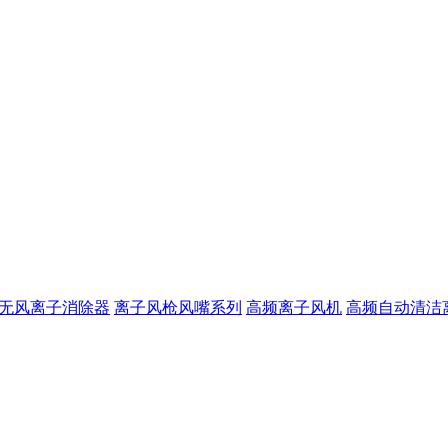
无风离子消除器
离子风枪风嘴系列
高频离子风机
高频自动清洁