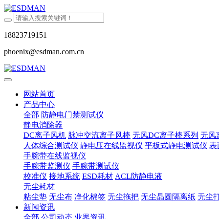
18823719151
phoenix@esdman.com.cn
网站首页
产品中心
全部
防静电门禁测试仪
静电消除器
DC离子风机
脉冲交流离子风棒
无风DC离子棒系列
无风
人体综合测试仪
静电压在线监视仪
平板式静电测试仪
表
手腕带在线监视仪
手腕带监测仪
手腕带测试仪
校准仪
接地系统
ESD耗材
ACL防静电液
无尘耗材
粘尘垫
无尘布
净化棉签
无尘拖把
无尘晶圆隔离纸
无尘
新闻资讯
全部
公司动态
业界资讯