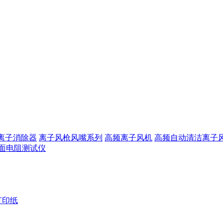
离子消除器
离子风枪风嘴系列
高频离子风机
高频自动清洁离子
面电阻测试仪
打印纸