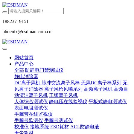
18823719151
phoenix@esdman.com.cn
网站首页
产品中心
全部
防静电门禁测试仪
静电消除器
DC离子风机
脉冲交流离子风棒
无风DC离子棒系列
无
风离子消除器
离子风枪风嘴系列
高频离子风机
高频自
动清洁离子风机
工频离子风机
人体综合测试仪
静电压在线监视仪
平板式静电测试仪
表面电阻测试仪
手腕带在线监视仪
手腕带监测仪
手腕带测试仪
校准仪
接地系统
ESD耗材
ACL防静电液
无尘耗材