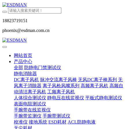
18823719151
phoenix@esdman.com.cn
网站首页
产品中心
全部
防静电门禁测试仪
静电消除器
DC离子风机
脉冲交流离子风棒
无风DC离子棒系列
无
风离子消除器
离子风枪风嘴系列
高频离子风机
高频自
动清洁离子风机
工频离子风机
人体综合测试仪
静电压在线监视仪
平板式静电测试仪
表面电阻测试仪
手腕带在线监视仪
手腕带监测仪
手腕带测试仪
校准仪
接地系统
ESD耗材
ACL防静电液
无尘耗材