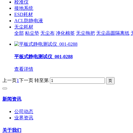
校准仪
接地系统
ESD耗材
ACL防静电液
无尘耗材
全部
粘尘垫
无尘布
净化棉签
无尘拖把
无尘晶圆隔离纸
平板式静电测试仪_001-0288
查看详情
上一页
1
下一页
转至第
新闻资讯
公司动态
业界资讯
关于我们