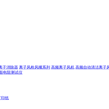
离子消除器
离子风枪风嘴系列
高频离子风机
高频自动清洁离子
面电阻测试仪
打印纸