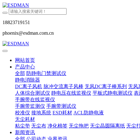
18823719151
phoenix@esdman.com.cn
网站首页
产品中心
全部
防静电门禁测试仪
静电消除器
DC离子风机
脉冲交流离子风棒
无风DC离子棒系列
无风
人体综合测试仪
静电压在线监视仪
平板式静电测试仪
表
手腕带在线监视仪
手腕带监测仪
手腕带测试仪
校准仪
接地系统
ESD耗材
ACL防静电液
无尘耗材
粘尘垫
无尘布
净化棉签
无尘拖把
无尘晶圆隔离纸
无尘
新闻资讯
全部
公司动态
业界资讯