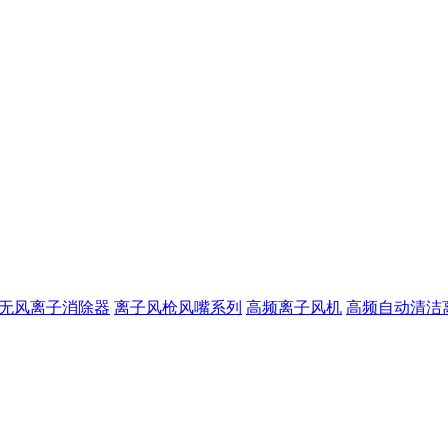
无风离子消除器
离子风枪风嘴系列
高频离子风机
高频自动清洁