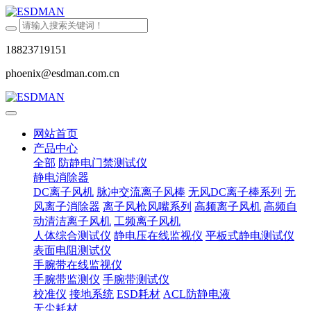
18823719151
phoenix@esdman.com.cn
网站首页
产品中心
全部
防静电门禁测试仪
静电消除器
DC离子风机
脉冲交流离子风棒
无风DC离子棒系列
无
风离子消除器
离子风枪风嘴系列
高频离子风机
高频自
动清洁离子风机
工频离子风机
人体综合测试仪
静电压在线监视仪
平板式静电测试仪
表面电阻测试仪
手腕带在线监视仪
手腕带监测仪
手腕带测试仪
校准仪
接地系统
ESD耗材
ACL防静电液
无尘耗材