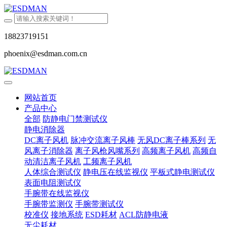
18823719151
phoenix@esdman.com.cn
网站首页
产品中心
全部
防静电门禁测试仪
静电消除器
DC离子风机
脉冲交流离子风棒
无风DC离子棒系列
无
风离子消除器
离子风枪风嘴系列
高频离子风机
高频自
动清洁离子风机
工频离子风机
人体综合测试仪
静电压在线监视仪
平板式静电测试仪
表面电阻测试仪
手腕带在线监视仪
手腕带监测仪
手腕带测试仪
校准仪
接地系统
ESD耗材
ACL防静电液
无尘耗材