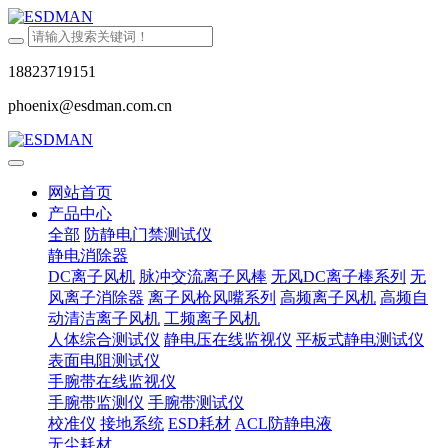
18823719151
phoenix@esdman.com.cn
网站首页
产品中心
全部
防静电门禁测试仪
静电消除器
DC离子风机
脉冲交流离子风棒
无风DC离子棒系列
无
风离子消除器
离子风枪风嘴系列
高频离子风机
高频自
动清洁离子风机
工频离子风机
人体综合测试仪
静电压在线监视仪
平板式静电测试仪
表面电阻测试仪
手腕带在线监视仪
手腕带监测仪
手腕带测试仪
校准仪
接地系统
ESD耗材
ACL防静电液
无尘耗材