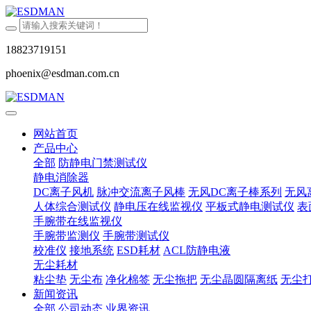
18823719151
phoenix@esdman.com.cn
网站首页
产品中心
全部
防静电门禁测试仪
静电消除器
DC离子风机
脉冲交流离子风棒
无风DC离子棒系列
无风
人体综合测试仪
静电压在线监视仪
平板式静电测试仪
表
手腕带在线监视仪
手腕带监测仪
手腕带测试仪
校准仪
接地系统
ESD耗材
ACL防静电液
无尘耗材
粘尘垫
无尘布
净化棉签
无尘拖把
无尘晶圆隔离纸
无尘
新闻资讯
全部
公司动态
业界资讯