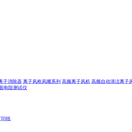
离子消除器
离子风枪风嘴系列
高频离子风机
高频自动清洁离子
面电阻测试仪
打印纸