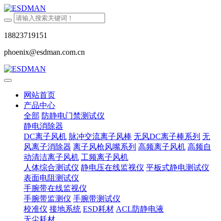
18823719151
phoenix@esdman.com.cn
网站首页
产品中心
全部
防静电门禁测试仪
静电消除器
DC离子风机
脉冲交流离子风棒
无风DC离子棒系列
无
风离子消除器
离子风枪风嘴系列
高频离子风机
高频自
动清洁离子风机
工频离子风机
人体综合测试仪
静电压在线监视仪
平板式静电测试仪
表面电阻测试仪
手腕带在线监视仪
手腕带监测仪
手腕带测试仪
校准仪
接地系统
ESD耗材
ACL防静电液
无尘耗材