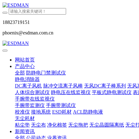
18823719151
phoenix@esdman.com.cn
网站首页
产品中心
全部
防静电门禁测试仪
静电消除器
DC离子风机
脉冲交流离子风棒
无风DC离子棒系列
无风
人体综合测试仪
静电压在线监视仪
平板式静电测试仪
表
手腕带在线监视仪
手腕带监测仪
手腕带测试仪
校准仪
接地系统
ESD耗材
ACL防静电液
无尘耗材
粘尘垫
无尘布
净化棉签
无尘拖把
无尘晶圆隔离纸
无尘
新闻资讯
全部
公司动态
业界资讯