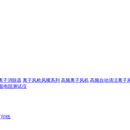
离子消除器
离子风枪风嘴系列
高频离子风机
高频自动清洁离子
面电阻测试仪
打印纸