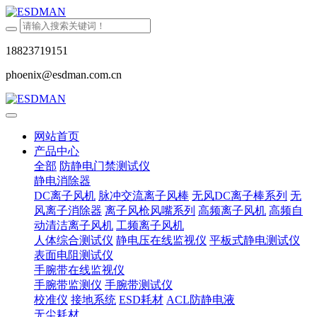
18823719151
phoenix@esdman.com.cn
网站首页
产品中心
全部
防静电门禁测试仪
静电消除器
DC离子风机
脉冲交流离子风棒
无风DC离子棒系列
无
风离子消除器
离子风枪风嘴系列
高频离子风机
高频自
动清洁离子风机
工频离子风机
人体综合测试仪
静电压在线监视仪
平板式静电测试仪
表面电阻测试仪
手腕带在线监视仪
手腕带监测仪
手腕带测试仪
校准仪
接地系统
ESD耗材
ACL防静电液
无尘耗材