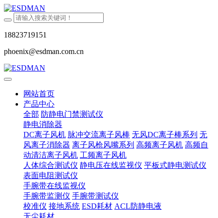
18823719151
phoenix@esdman.com.cn
网站首页
产品中心
全部
防静电门禁测试仪
静电消除器
DC离子风机
脉冲交流离子风棒
无风DC离子棒系列
无
风离子消除器
离子风枪风嘴系列
高频离子风机
高频自
动清洁离子风机
工频离子风机
人体综合测试仪
静电压在线监视仪
平板式静电测试仪
表面电阻测试仪
手腕带在线监视仪
手腕带监测仪
手腕带测试仪
校准仪
接地系统
ESD耗材
ACL防静电液
无尘耗材