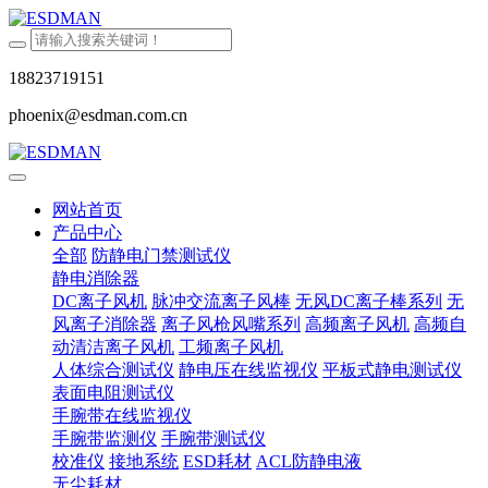
18823719151
phoenix@esdman.com.cn
网站首页
产品中心
全部
防静电门禁测试仪
静电消除器
DC离子风机
脉冲交流离子风棒
无风DC离子棒系列
无
风离子消除器
离子风枪风嘴系列
高频离子风机
高频自
动清洁离子风机
工频离子风机
人体综合测试仪
静电压在线监视仪
平板式静电测试仪
表面电阻测试仪
手腕带在线监视仪
手腕带监测仪
手腕带测试仪
校准仪
接地系统
ESD耗材
ACL防静电液
无尘耗材