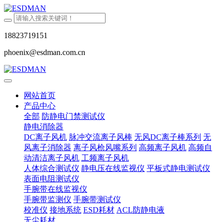
18823719151
phoenix@esdman.com.cn
网站首页
产品中心
全部
防静电门禁测试仪
静电消除器
DC离子风机
脉冲交流离子风棒
无风DC离子棒系列
无
风离子消除器
离子风枪风嘴系列
高频离子风机
高频自
动清洁离子风机
工频离子风机
人体综合测试仪
静电压在线监视仪
平板式静电测试仪
表面电阻测试仪
手腕带在线监视仪
手腕带监测仪
手腕带测试仪
校准仪
接地系统
ESD耗材
ACL防静电液
无尘耗材