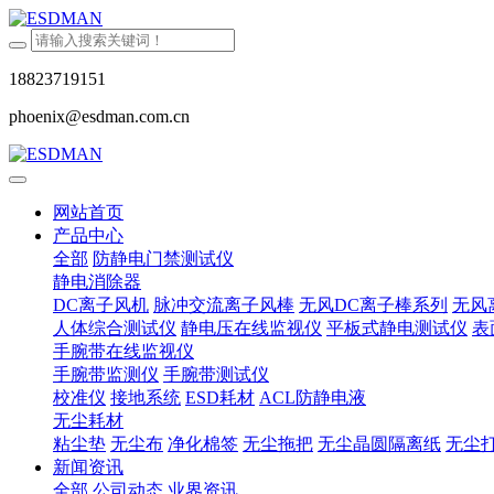
18823719151
phoenix@esdman.com.cn
网站首页
产品中心
全部
防静电门禁测试仪
静电消除器
DC离子风机
脉冲交流离子风棒
无风DC离子棒系列
无风
人体综合测试仪
静电压在线监视仪
平板式静电测试仪
表
手腕带在线监视仪
手腕带监测仪
手腕带测试仪
校准仪
接地系统
ESD耗材
ACL防静电液
无尘耗材
粘尘垫
无尘布
净化棉签
无尘拖把
无尘晶圆隔离纸
无尘
新闻资讯
全部
公司动态
业界资讯