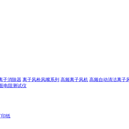
离子消除器
离子风枪风嘴系列
高频离子风机
高频自动清洁离子
面电阻测试仪
打印纸