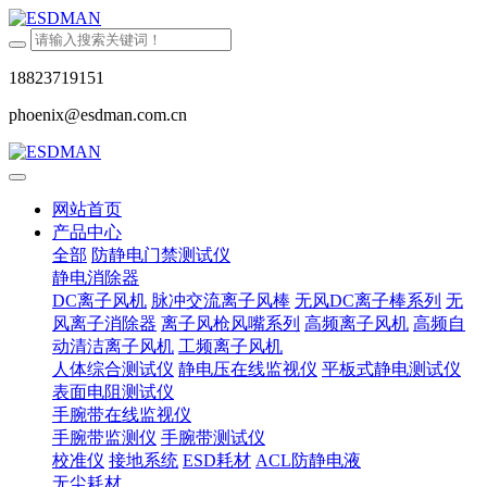
18823719151
phoenix@esdman.com.cn
网站首页
产品中心
全部
防静电门禁测试仪
静电消除器
DC离子风机
脉冲交流离子风棒
无风DC离子棒系列
无
风离子消除器
离子风枪风嘴系列
高频离子风机
高频自
动清洁离子风机
工频离子风机
人体综合测试仪
静电压在线监视仪
平板式静电测试仪
表面电阻测试仪
手腕带在线监视仪
手腕带监测仪
手腕带测试仪
校准仪
接地系统
ESD耗材
ACL防静电液
无尘耗材