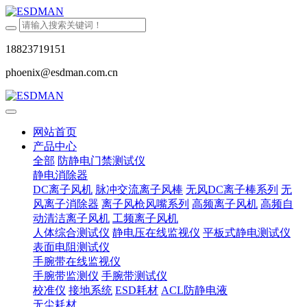
18823719151
phoenix@esdman.com.cn
网站首页
产品中心
全部
防静电门禁测试仪
静电消除器
DC离子风机
脉冲交流离子风棒
无风DC离子棒系列
无
风离子消除器
离子风枪风嘴系列
高频离子风机
高频自
动清洁离子风机
工频离子风机
人体综合测试仪
静电压在线监视仪
平板式静电测试仪
表面电阻测试仪
手腕带在线监视仪
手腕带监测仪
手腕带测试仪
校准仪
接地系统
ESD耗材
ACL防静电液
无尘耗材