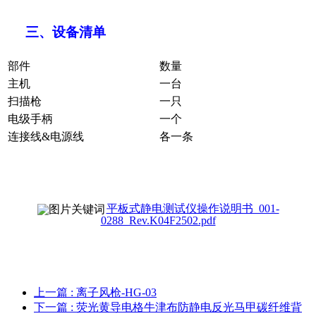
三、
设备
清单
部件
数量
主机
一台
扫描枪
一只
电级手柄
一个
连接线&电源线
各一条
平板式静电测试仪操作说明书_001-
0288_Rev.K04F2502.pdf
上一篇
: 离子风枪-HG-03
下一篇
: 荧光黄导电格牛津布防静电反光马甲碳纤维背