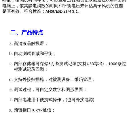
USB
电脑上，
依其
静电
消散
的时间和平衡电压来评估离子风机的性能
是否有效。
符合标准：
。
ANSI/ESD STM 3.1
二、
产品特点
高清液晶触摸屏；
自动测试衰减和平衡；
内部存储器可存储
万条
测试
记录
支持
导出
，
条过
5
(
USB
)
1000
程
测试
记录回顾；
支持外接
扫描枪，对被测设备二维码管理
；
测试过程，可自定义数字和图形界面
；
内部电池用于便携式操作
，
也可外接电源
(
)
预留接口
通信；
TCP/IP