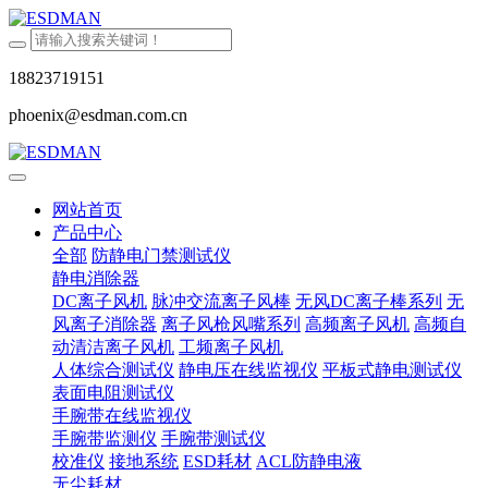
18823719151
phoenix@esdman.com.cn
网站首页
产品中心
全部
防静电门禁测试仪
静电消除器
DC离子风机
脉冲交流离子风棒
无风DC离子棒系列
无
风离子消除器
离子风枪风嘴系列
高频离子风机
高频自
动清洁离子风机
工频离子风机
人体综合测试仪
静电压在线监视仪
平板式静电测试仪
表面电阻测试仪
手腕带在线监视仪
手腕带监测仪
手腕带测试仪
校准仪
接地系统
ESD耗材
ACL防静电液
无尘耗材