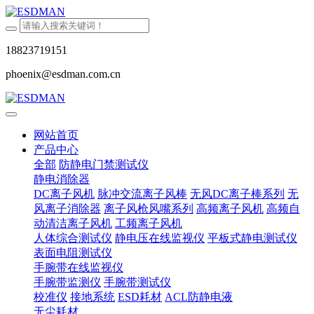
18823719151
phoenix@esdman.com.cn
网站首页
产品中心
全部
防静电门禁测试仪
静电消除器
DC离子风机
脉冲交流离子风棒
无风DC离子棒系列
无
风离子消除器
离子风枪风嘴系列
高频离子风机
高频自
动清洁离子风机
工频离子风机
人体综合测试仪
静电压在线监视仪
平板式静电测试仪
表面电阻测试仪
手腕带在线监视仪
手腕带监测仪
手腕带测试仪
校准仪
接地系统
ESD耗材
ACL防静电液
无尘耗材