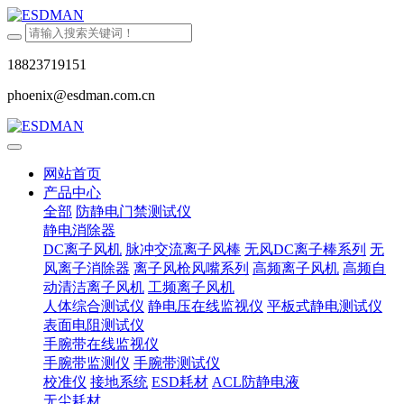
18823719151
phoenix@esdman.com.cn
网站首页
产品中心
全部
防静电门禁测试仪
静电消除器
DC离子风机
脉冲交流离子风棒
无风DC离子棒系列
无
风离子消除器
离子风枪风嘴系列
高频离子风机
高频自
动清洁离子风机
工频离子风机
人体综合测试仪
静电压在线监视仪
平板式静电测试仪
表面电阻测试仪
手腕带在线监视仪
手腕带监测仪
手腕带测试仪
校准仪
接地系统
ESD耗材
ACL防静电液
无尘耗材