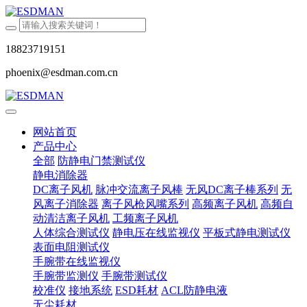
18823719151
phoenix@esdman.com.cn
网站首页
产品中心
全部
防静电门禁测试仪
静电消除器
DC离子风机
脉冲交流离子风棒
无风DC离子棒系列
无
风离子消除器
离子风枪风嘴系列
高频离子风机
高频自
动清洁离子风机
工频离子风机
人体综合测试仪
静电压在线监视仪
平板式静电测试仪
表面电阻测试仪
手腕带在线监视仪
手腕带监测仪
手腕带测试仪
校准仪
接地系统
ESD耗材
ACL防静电液
无尘耗材