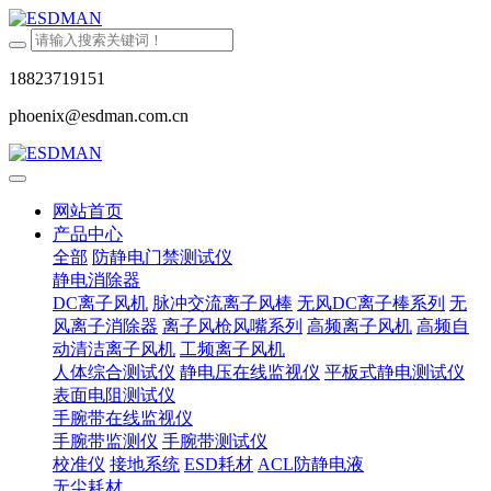
18823719151
phoenix@esdman.com.cn
网站首页
产品中心
全部
防静电门禁测试仪
静电消除器
DC离子风机
脉冲交流离子风棒
无风DC离子棒系列
无
风离子消除器
离子风枪风嘴系列
高频离子风机
高频自
动清洁离子风机
工频离子风机
人体综合测试仪
静电压在线监视仪
平板式静电测试仪
表面电阻测试仪
手腕带在线监视仪
手腕带监测仪
手腕带测试仪
校准仪
接地系统
ESD耗材
ACL防静电液
无尘耗材