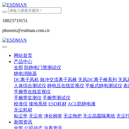
18823719151
phoenix@esdman.com.cn
网站首页
产品中心
全部
防静电门禁测试仪
静电消除器
DC离子风机
脉冲交流离子风棒
无风DC离子棒系列
无风
人体综合测试仪
静电压在线监视仪
平板式静电测试仪
表
手腕带在线监视仪
手腕带监测仪
手腕带测试仪
校准仪
接地系统
ESD耗材
ACL防静电液
无尘耗材
粘尘垫
无尘布
净化棉签
无尘拖把
无尘晶圆隔离纸
无尘
新闻资讯
全部
公司动态
业界资讯