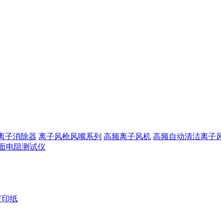
离子消除器
离子风枪风嘴系列
高频离子风机
高频自动清洁离子
面电阻测试仪
打印纸