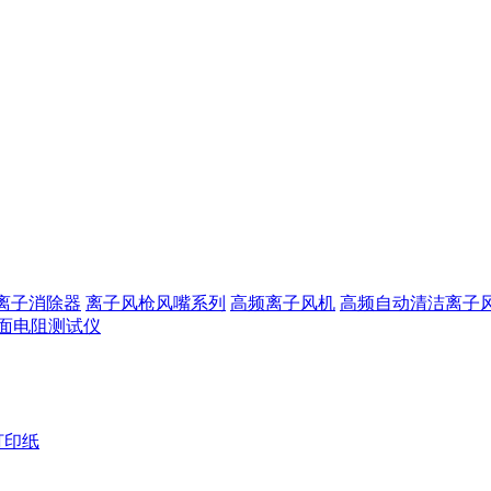
离子消除器
离子风枪风嘴系列
高频离子风机
高频自动清洁离子
面电阻测试仪
打印纸