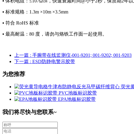
▪ 体积电阻：≤107Ω㎝，快速衰减时间@小于2秒，保质期2年
▪ 标准规格：1.3m ×10m ×3.5mm
▪ 符合 RoHS 标准
▪ 最高耐温：80 度，请勿与烙铁工作面一起使用。
上一篇
: 手腕带在线监测仪-001-9201; 001-9202; 001-9203
下一篇
: ESD防静电警示胶带
为您推荐
荧光
PVC地板标识胶带
EPA地板标识胶带
我们将尽快与您联系~