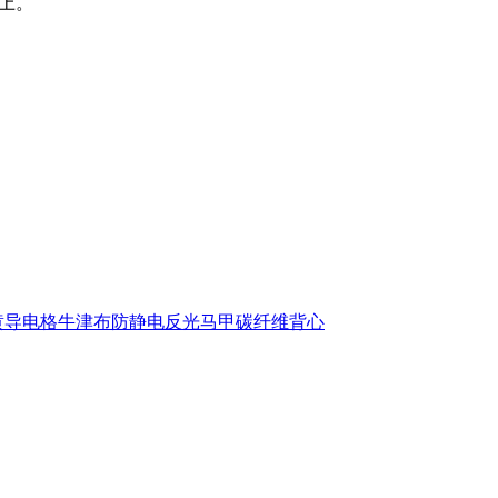
以上。
黄导电格牛津布防静电反光马甲碳纤维背心