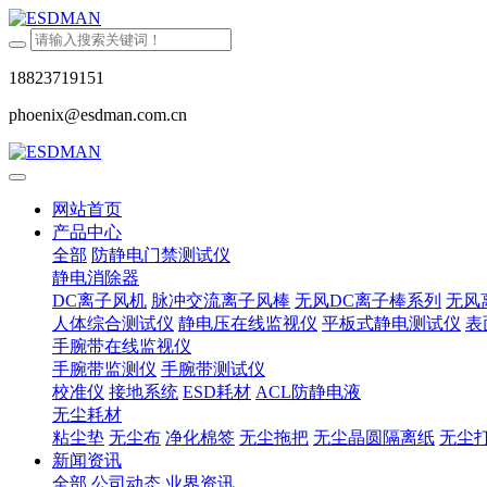
18823719151
phoenix@esdman.com.cn
网站首页
产品中心
全部
防静电门禁测试仪
静电消除器
DC离子风机
脉冲交流离子风棒
无风DC离子棒系列
无风
人体综合测试仪
静电压在线监视仪
平板式静电测试仪
表
手腕带在线监视仪
手腕带监测仪
手腕带测试仪
校准仪
接地系统
ESD耗材
ACL防静电液
无尘耗材
粘尘垫
无尘布
净化棉签
无尘拖把
无尘晶圆隔离纸
无尘
新闻资讯
全部
公司动态
业界资讯