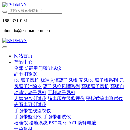
18823719151
phoenix@esdman.com.cn
网站首页
产品中心
全部
防静电门禁测试仪
静电消除器
DC离子风机
脉冲交流离子风棒
无风DC离子棒系列
无
风离子消除器
离子风枪风嘴系列
高频离子风机
高频自
动清洁离子风机
工频离子风机
人体综合测试仪
静电压在线监视仪
平板式静电测试仪
表面电阻测试仪
手腕带在线监视仪
手腕带监测仪
手腕带测试仪
校准仪
接地系统
ESD耗材
ACL防静电液
无尘耗材