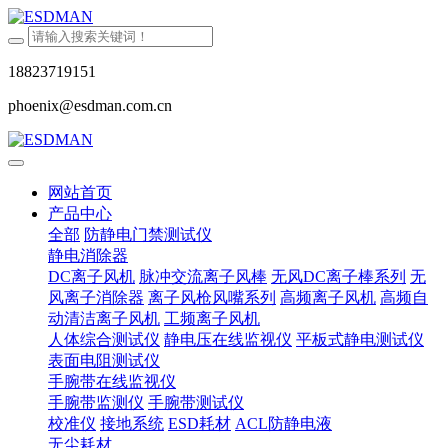
18823719151
phoenix@esdman.com.cn
网站首页
产品中心
全部
防静电门禁测试仪
静电消除器
DC离子风机
脉冲交流离子风棒
无风DC离子棒系列
无
风离子消除器
离子风枪风嘴系列
高频离子风机
高频自
动清洁离子风机
工频离子风机
人体综合测试仪
静电压在线监视仪
平板式静电测试仪
表面电阻测试仪
手腕带在线监视仪
手腕带监测仪
手腕带测试仪
校准仪
接地系统
ESD耗材
ACL防静电液
无尘耗材