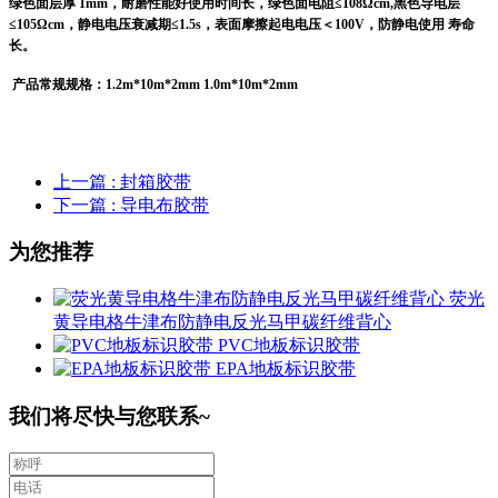
绿色面层厚 1mm，耐磨性能好使用时间长，绿色面电阻≤108Ωcm,黑色导电层
≤105Ωcm，静电电压衰减期≤1.5s，表面摩擦起电电压＜100V，防静电使用 寿命
长。
产品常规规格：
1.2m*10m*2mm 1.0m*10m*2mm
上一篇
: 封箱胶带
下一篇
: 导电布胶带
为您推荐
荧光
黄导电格牛津布防静电反光马甲碳纤维背心
PVC地板标识胶带
EPA地板标识胶带
我们将尽快与您联系~