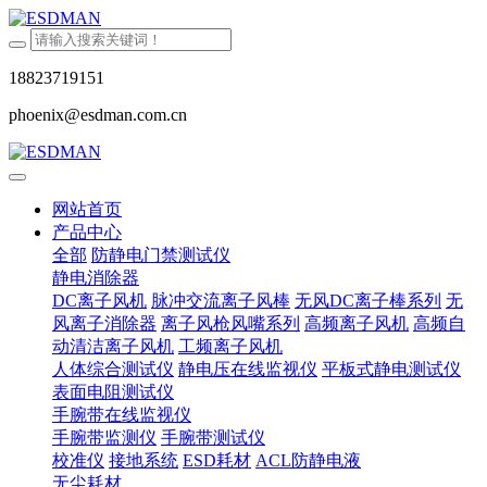
18823719151
phoenix@esdman.com.cn
网站首页
产品中心
全部
防静电门禁测试仪
静电消除器
DC离子风机
脉冲交流离子风棒
无风DC离子棒系列
无
风离子消除器
离子风枪风嘴系列
高频离子风机
高频自
动清洁离子风机
工频离子风机
人体综合测试仪
静电压在线监视仪
平板式静电测试仪
表面电阻测试仪
手腕带在线监视仪
手腕带监测仪
手腕带测试仪
校准仪
接地系统
ESD耗材
ACL防静电液
无尘耗材