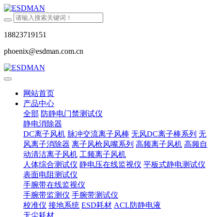
18823719151
phoenix@esdman.com.cn
网站首页
产品中心
全部
防静电门禁测试仪
静电消除器
DC离子风机
脉冲交流离子风棒
无风DC离子棒系列
无
风离子消除器
离子风枪风嘴系列
高频离子风机
高频自
动清洁离子风机
工频离子风机
人体综合测试仪
静电压在线监视仪
平板式静电测试仪
表面电阻测试仪
手腕带在线监视仪
手腕带监测仪
手腕带测试仪
校准仪
接地系统
ESD耗材
ACL防静电液
无尘耗材