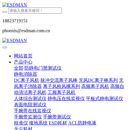
18823719151
phoenix@esdman.com.cn
网站首页
产品中心
全部
防静电门禁测试仪
静电消除器
DC离子风机
脉冲交流离子风棒
无风DC离子棒系列
无
风离子消除器
离子风枪风嘴系列
高频离子风机
高频自
动清洁离子风机
工频离子风机
人体综合测试仪
静电压在线监视仪
平板式静电测试仪
表面电阻测试仪
手腕带在线监视仪
手腕带监测仪
手腕带测试仪
校准仪
接地系统
ESD耗材
ACL防静电液
无尘耗材