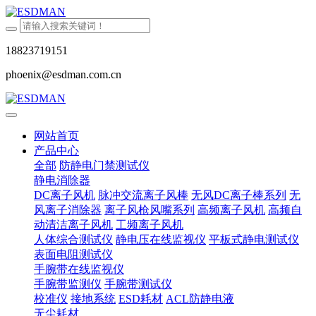
18823719151
phoenix@esdman.com.cn
网站首页
产品中心
全部
防静电门禁测试仪
静电消除器
DC离子风机
脉冲交流离子风棒
无风DC离子棒系列
无
风离子消除器
离子风枪风嘴系列
高频离子风机
高频自
动清洁离子风机
工频离子风机
人体综合测试仪
静电压在线监视仪
平板式静电测试仪
表面电阻测试仪
手腕带在线监视仪
手腕带监测仪
手腕带测试仪
校准仪
接地系统
ESD耗材
ACL防静电液
无尘耗材