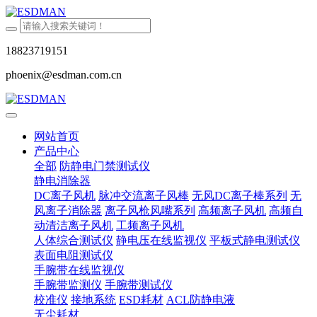
18823719151
phoenix@esdman.com.cn
网站首页
产品中心
全部
防静电门禁测试仪
静电消除器
DC离子风机
脉冲交流离子风棒
无风DC离子棒系列
无
风离子消除器
离子风枪风嘴系列
高频离子风机
高频自
动清洁离子风机
工频离子风机
人体综合测试仪
静电压在线监视仪
平板式静电测试仪
表面电阻测试仪
手腕带在线监视仪
手腕带监测仪
手腕带测试仪
校准仪
接地系统
ESD耗材
ACL防静电液
无尘耗材