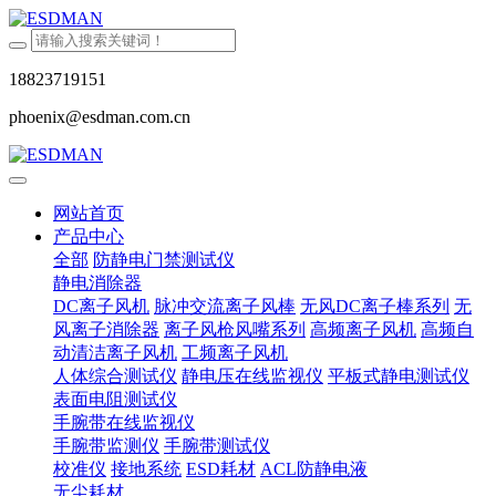
18823719151
phoenix@esdman.com.cn
网站首页
产品中心
全部
防静电门禁测试仪
静电消除器
DC离子风机
脉冲交流离子风棒
无风DC离子棒系列
无
风离子消除器
离子风枪风嘴系列
高频离子风机
高频自
动清洁离子风机
工频离子风机
人体综合测试仪
静电压在线监视仪
平板式静电测试仪
表面电阻测试仪
手腕带在线监视仪
手腕带监测仪
手腕带测试仪
校准仪
接地系统
ESD耗材
ACL防静电液
无尘耗材