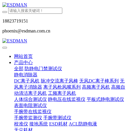
18823719151
phoenix@esdman.com.cn
网站首页
产品中心
全部
防静电门禁测试仪
静电消除器
DC离子风机
脉冲交流离子风棒
无风DC离子棒系列
无
风离子消除器
离子风枪风嘴系列
高频离子风机
高频自
动清洁离子风机
工频离子风机
人体综合测试仪
静电压在线监视仪
平板式静电测试仪
表面电阻测试仪
手腕带在线监视仪
手腕带监测仪
手腕带测试仪
校准仪
接地系统
ESD耗材
ACL防静电液
无尘耗材