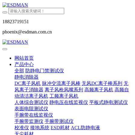
18823719151
phoenix@esdman.com.cn
网站首页
产品中心
全部
防静电门禁测试仪
静电消除器
DC离子风机
脉冲交流离子风棒
无风DC离子棒系列
无
风离子消除器
离子风枪风嘴系列
高频离子风机
高频自
动清洁离子风机
工频离子风机
人体综合测试仪
静电压在线监视仪
平板式静电测试仪
表面电阻测试仪
手腕带在线监视仪
手腕带监测仪
手腕带测试仪
校准仪
接地系统
ESD耗材
ACL防静电液
无尘耗材