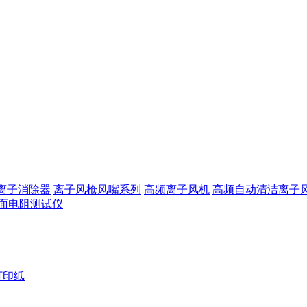
离子消除器
离子风枪风嘴系列
高频离子风机
高频自动清洁离子
面电阻测试仪
打印纸