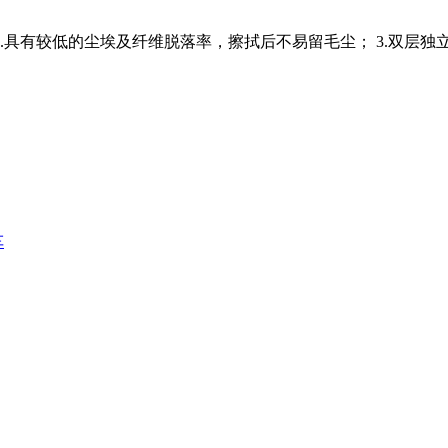
2.具有较低的尘埃及纤维脱落率，擦拭后不易留毛尘； 3.双层
车