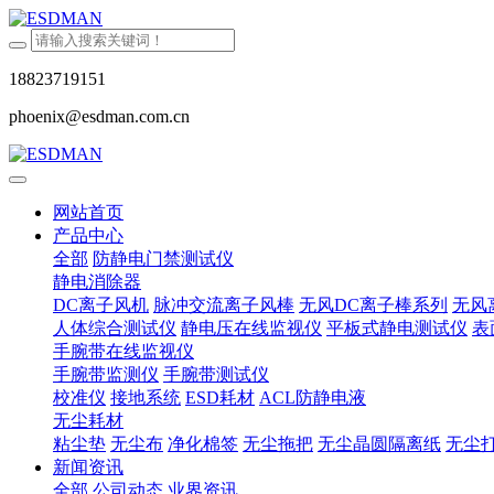
18823719151
phoenix@esdman.com.cn
网站首页
产品中心
全部
防静电门禁测试仪
静电消除器
DC离子风机
脉冲交流离子风棒
无风DC离子棒系列
无风
人体综合测试仪
静电压在线监视仪
平板式静电测试仪
表
手腕带在线监视仪
手腕带监测仪
手腕带测试仪
校准仪
接地系统
ESD耗材
ACL防静电液
无尘耗材
粘尘垫
无尘布
净化棉签
无尘拖把
无尘晶圆隔离纸
无尘
新闻资讯
全部
公司动态
业界资讯