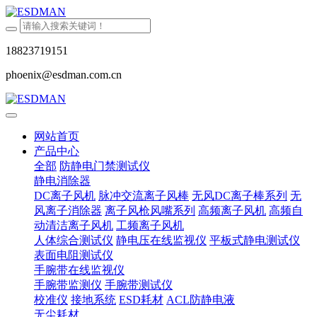
18823719151
phoenix@esdman.com.cn
网站首页
产品中心
全部
防静电门禁测试仪
静电消除器
DC离子风机
脉冲交流离子风棒
无风DC离子棒系列
无
风离子消除器
离子风枪风嘴系列
高频离子风机
高频自
动清洁离子风机
工频离子风机
人体综合测试仪
静电压在线监视仪
平板式静电测试仪
表面电阻测试仪
手腕带在线监视仪
手腕带监测仪
手腕带测试仪
校准仪
接地系统
ESD耗材
ACL防静电液
无尘耗材