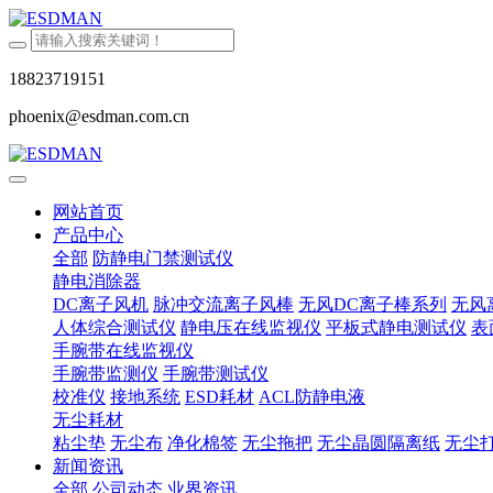
18823719151
phoenix@esdman.com.cn
网站首页
产品中心
全部
防静电门禁测试仪
静电消除器
DC离子风机
脉冲交流离子风棒
无风DC离子棒系列
无风
人体综合测试仪
静电压在线监视仪
平板式静电测试仪
表
手腕带在线监视仪
手腕带监测仪
手腕带测试仪
校准仪
接地系统
ESD耗材
ACL防静电液
无尘耗材
粘尘垫
无尘布
净化棉签
无尘拖把
无尘晶圆隔离纸
无尘
新闻资讯
全部
公司动态
业界资讯