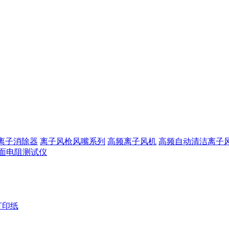
离子消除器
离子风枪风嘴系列
高频离子风机
高频自动清洁离子
面电阻测试仪
打印纸